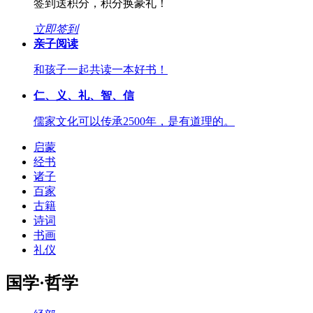
签到送积分，积分换豪礼！
立即签到
亲子阅读
和孩子一起共读一本好书！
仁、义、礼、智、信
儒家文化可以传承2500年，是有道理的。
启蒙
经书
诸子
百家
古籍
诗词
书画
礼仪
国学·哲学