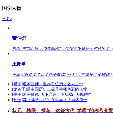
国学人物
更多>
董仲舒
提出“罢黜百家，独尊儒术”，使儒学发扬光大他提出了 
王阳明
王阳明有多牛？除了孔子敢称“圣人”，他是第二位被称为
[老子]道家祖师，世界百位历史名人之一
[鬼谷子]是中国历史上极具神秘色彩的人物
[墨子]孟子曾说“天下之言，不归杨，则归墨”
[孙子]其《孙子兵法》在世界兵法排名第一
状元、榜眼、探花：这些古代“学霸”的称号究