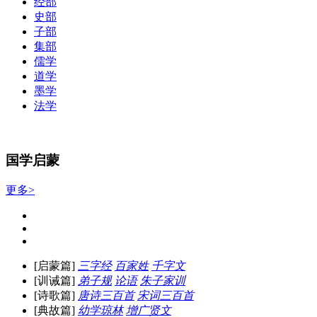
经部
史部
子部
集部
儒学
道学
墨学
法学
国学启蒙
更多>
[启蒙篇]
三字经
百家姓
千字文
[训诫篇]
弟子规
论语
朱子家训
[诗歌篇]
唐诗三百首
宋词三百首
[典故篇]
幼学琼林
增广贤文