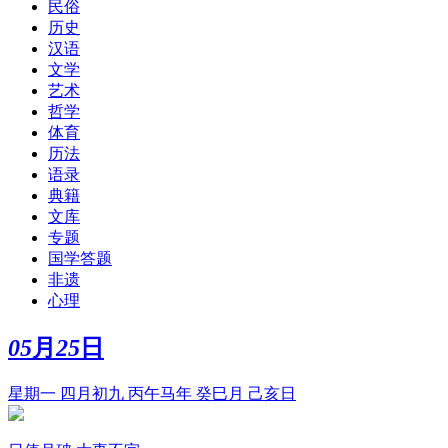
民俗
历史
汉语
文学
艺术
哲学
体育
历法
语录
典籍
文库
专题
国学答题
非遗
心理
05
月
25
日
星期一 四月初九 丙午马年 癸巳月 己亥日