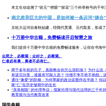
本文生动追溯了“状元”“榜眼”“探花”三个科举称号的千年
南北差异巨大的中国，是如何被一条运河“缝合
京杭大运河自春秋始建，经隋代贯通、元代取直，形成了连
十万册中华古籍，免费畅读开启智慧之旅
我们提供十万册中华古籍的免费畅读服务，让你在书海中
众恶之，必察焉；众好之，必察焉。
仁者必有勇，勇者不必有仁。
两千多年前的孔子，真能教会你怎么混职场？
为什么说
有诺贝尔奖，谁最有可能入选？
沙僧不争不抢不抱怨，
通往“兼爱”的阶梯：为何墨家的政治蓝图停在半路？
你
家“仁”在历史皱褶中的生长
“亲亲相隐” 的伦理争议：儒家伦理与现代法理的三千年
教育观与当代教育改革
国学典籍