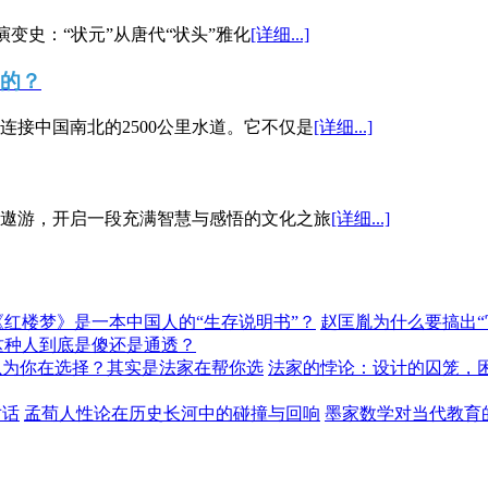
演变史：“状元”从唐代“状头”雅化
[详细...]
”的？
接中国南北的2500公里水道。它不仅是
[详细...]
遨游，开启一段充满智慧与感悟的文化之旅
[详细...]
《红楼梦》是一本中国人的“生存说明书”？
赵匡胤为什么要搞出
这种人到底是傻还是通透？
以为你在选择？其实是法家在帮你选
法家的悖论：设计的囚笼，
对话
孟荀人性论在历史长河中的碰撞与回响
墨家数学对当代教育