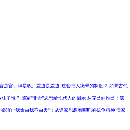
“官是官、职是职、差遣是差遣”这套把人绕晕的制度？
如果古代
困住了谁？
墨家“非命”思想给现代人的启示
从克己到推己：儒
的影响
“我命由我不由天”：从道家思想看哪吒的抗争精神
儒家