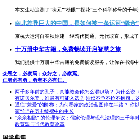
本文生动追溯了“状元”“榜眼”“探花”三个科举称号的千年
南北差异巨大的中国，是如何被一条运河“缝合
京杭大运河自春秋始建，经隋代贯通、元代取直，形成了连
十万册中华古籍，免费畅读开启智慧之旅
我们提供十万册中华古籍的免费畅读服务，让你在书海中
众恶之，必察焉；众好之，必察焉。
仁者必有勇，勇者不必有仁。
两千多年前的孔子，真能教会你怎么混职场？
为什么说
有诺贝尔奖，谁最有可能入选？
沙僧不争不抢不抱怨，
通往“兼爱”的阶梯：为何墨家的政治蓝图停在半路？
你
家“仁”在历史皱褶中的生长
“亲亲相隐” 的伦理争议：儒家伦理与现代法理的三千年
教育观与当代教育改革
国学典籍