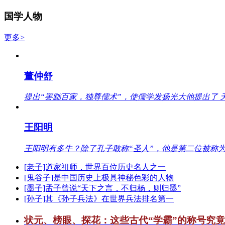
国学人物
更多>
董仲舒
提出“罢黜百家，独尊儒术”，使儒学发扬光大他提出了 
王阳明
王阳明有多牛？除了孔子敢称“圣人”，他是第二位被称为
[老子]道家祖师，世界百位历史名人之一
[鬼谷子]是中国历史上极具神秘色彩的人物
[墨子]孟子曾说“天下之言，不归杨，则归墨”
[孙子]其《孙子兵法》在世界兵法排名第一
状元、榜眼、探花：这些古代“学霸”的称号究