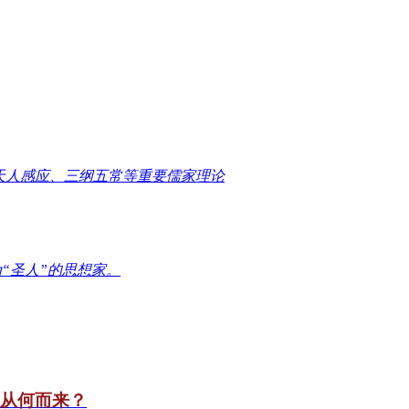
天人感应、三纲五常等重要儒家理论
“圣人”的思想家。
竟从何而来？