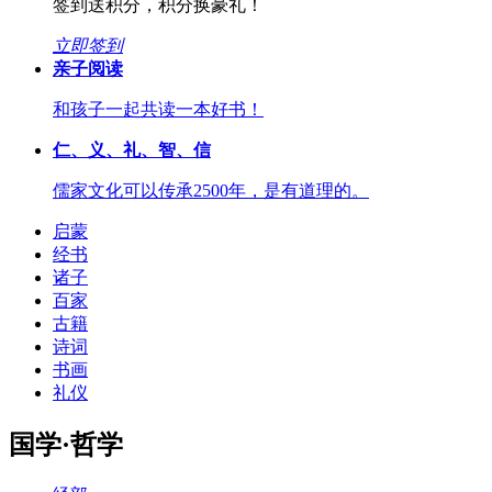
签到送积分，积分换豪礼！
立即签到
亲子阅读
和孩子一起共读一本好书！
仁、义、礼、智、信
儒家文化可以传承2500年，是有道理的。
启蒙
经书
诸子
百家
古籍
诗词
书画
礼仪
国学·哲学