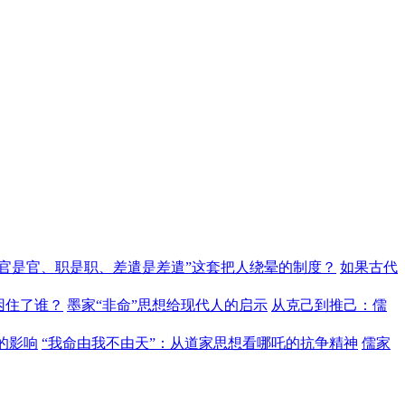
“官是官、职是职、差遣是差遣”这套把人绕晕的制度？
如果古代
困住了谁？
墨家“非命”思想给现代人的启示
从克己到推己：儒
的影响
“我命由我不由天”：从道家思想看哪吒的抗争精神
儒家