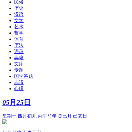
民俗
历史
汉语
文学
艺术
哲学
体育
历法
语录
典籍
文库
专题
国学答题
非遗
心理
05
月
25
日
星期一 四月初九 丙午马年 癸巳月 己亥日