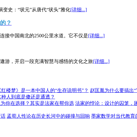
演变史：“状元”从唐代“状头”雅化
[详细...]
”的？
接中国南北的2500公里水道。它不仅是
[详细...]
遨游，开启一段充满智慧与感悟的文化之旅
[详细...]
《红楼梦》是一本中国人的“生存说明书”？
赵匡胤为什么要搞出
这种人到底是傻还是通透？
以为你在选择？其实是法家在帮你选
法家的悖论：设计的囚笼，
对话
孟荀人性论在历史长河中的碰撞与回响
墨家数学对当代教育