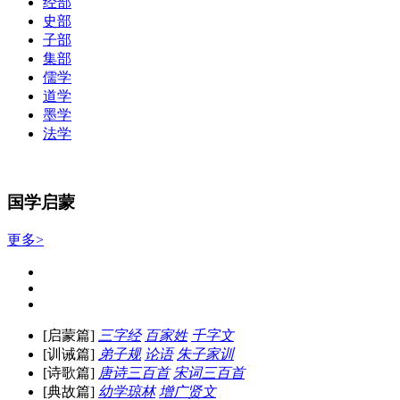
经部
史部
子部
集部
儒学
道学
墨学
法学
国学启蒙
更多>
[启蒙篇]
三字经
百家姓
千字文
[训诫篇]
弟子规
论语
朱子家训
[诗歌篇]
唐诗三百首
宋词三百首
[典故篇]
幼学琼林
增广贤文