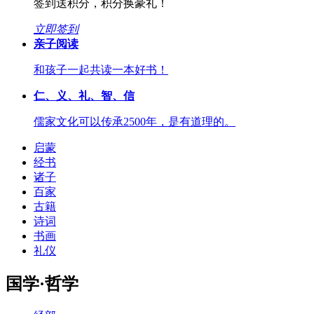
签到送积分，积分换豪礼！
立即签到
亲子阅读
和孩子一起共读一本好书！
仁、义、礼、智、信
儒家文化可以传承2500年，是有道理的。
启蒙
经书
诸子
百家
古籍
诗词
书画
礼仪
国学·哲学