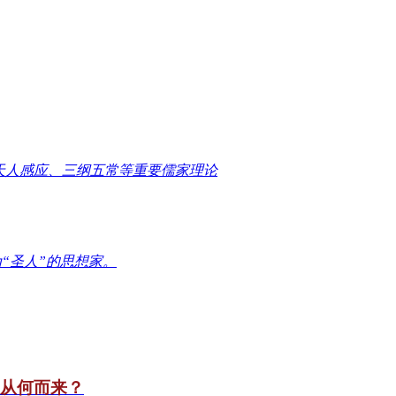
天人感应、三纲五常等重要儒家理论
“圣人”的思想家。
竟从何而来？