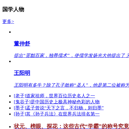
国学人物
更多>
董仲舒
提出“罢黜百家，独尊儒术”，使儒学发扬光大他提出了 
王阳明
王阳明有多牛？除了孔子敢称“圣人”，他是第二位被称为
[老子]道家祖师，世界百位历史名人之一
[鬼谷子]是中国历史上极具神秘色彩的人物
[墨子]孟子曾说“天下之言，不归杨，则归墨”
[孙子]其《孙子兵法》在世界兵法排名第一
状元、榜眼、探花：这些古代“学霸”的称号究