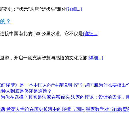
演变史：“状元”从唐代“状头”雅化
[详细...]
”的？
接中国南北的2500公里水道。它不仅是
[详细...]
遨游，开启一段充满智慧与感悟的文化之旅
[详细...]
《红楼梦》是一本中国人的“生存说明书”？
赵匡胤为什么要搞出
这种人到底是傻还是通透？
以为你在选择？其实是法家在帮你选
法家的悖论：设计的囚笼，
对话
孟荀人性论在历史长河中的碰撞与回响
墨家数学对当代教育