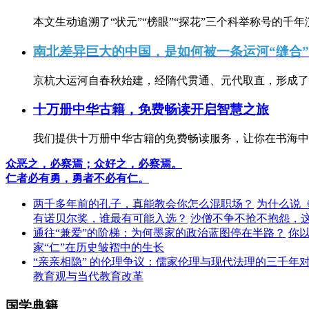
本文生动追溯了“状元”“榜眼”“探花”三个科举称号的千年
南北差异巨大的中国，是如何被一条运河“缝合
京杭大运河自春秋始建，经隋代贯通、元代取直，形成了连
十万册中华古籍，免费畅读开启智慧之旅
我们提供十万册中华古籍的免费畅读服务，让你在书海中
众恶之，必察焉；众好之，必察焉。
仁者必有勇，勇者不必有仁。
两千多年前的孔子，真能教会你怎么混职场？
为什么说
有诺贝尔奖，谁最有可能入选？
沙僧不争不抢不抱怨，
通往“兼爱”的阶梯：为何墨家的政治蓝图停在半路？
你
家“仁”在历史皱褶中的生长
“亲亲相隐” 的伦理争议：儒家伦理与现代法理的三千年
教育观与当代教育改革
国学典籍