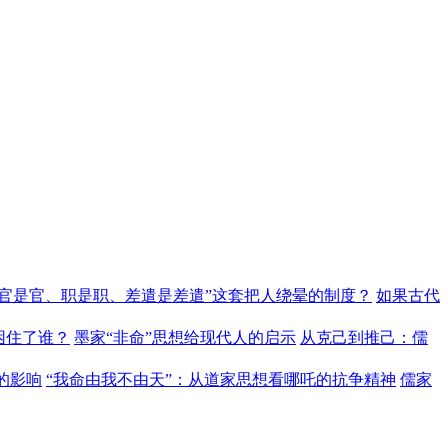
“官是官、职是职、差遣是差遣”这套把人绕晕的制度？
如果古代
困住了谁？
墨家“非命”思想给现代人的启示
从克己到推己：儒
的影响
“我命由我不由天”：从道家思想看哪吒的抗争精神
儒家