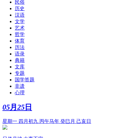
民俗
历史
汉语
文学
艺术
哲学
体育
历法
语录
典籍
文库
专题
国学答题
非遗
心理
05
月
25
日
星期一 四月初九 丙午马年 癸巳月 己亥日