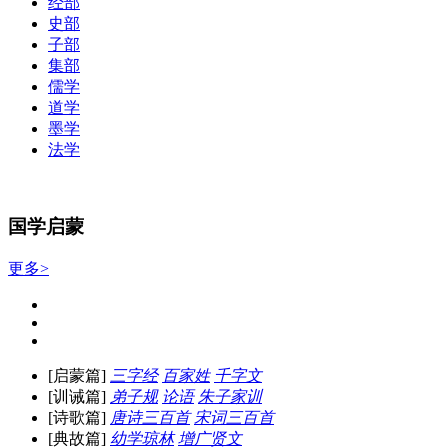
经部
史部
子部
集部
儒学
道学
墨学
法学
国学启蒙
更多>
[启蒙篇]
三字经
百家姓
千字文
[训诫篇]
弟子规
论语
朱子家训
[诗歌篇]
唐诗三百首
宋词三百首
[典故篇]
幼学琼林
增广贤文