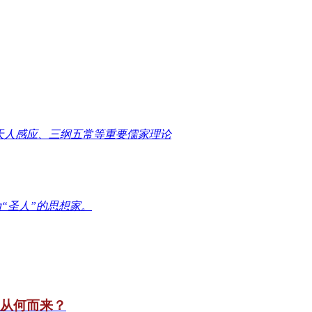
天人感应、三纲五常等重要儒家理论
“圣人”的思想家。
竟从何而来？