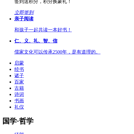
签到送积分，积分换豪礼！
立即签到
亲子阅读
和孩子一起共读一本好书！
仁、义、礼、智、信
儒家文化可以传承2500年，是有道理的。
启蒙
经书
诸子
百家
古籍
诗词
书画
礼仪
国学·哲学