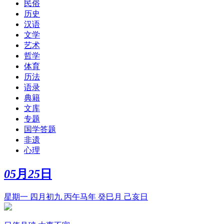
民俗
历史
汉语
文学
艺术
哲学
体育
历法
语录
典籍
文库
专题
国学答题
非遗
心理
05
月
25
日
星期一 四月初九 丙午马年 癸巳月 己亥日