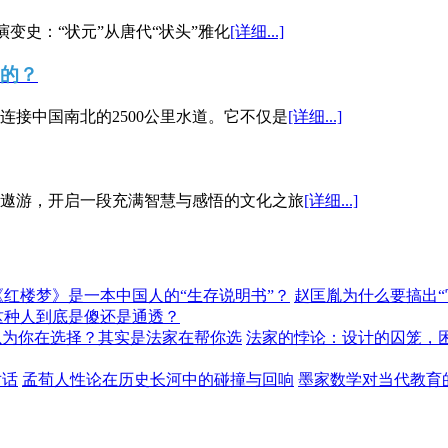
演变史：“状元”从唐代“状头”雅化
[详细...]
”的？
接中国南北的2500公里水道。它不仅是
[详细...]
遨游，开启一段充满智慧与感悟的文化之旅
[详细...]
《红楼梦》是一本中国人的“生存说明书”？
赵匡胤为什么要搞出
这种人到底是傻还是通透？
以为你在选择？其实是法家在帮你选
法家的悖论：设计的囚笼，
对话
孟荀人性论在历史长河中的碰撞与回响
墨家数学对当代教育