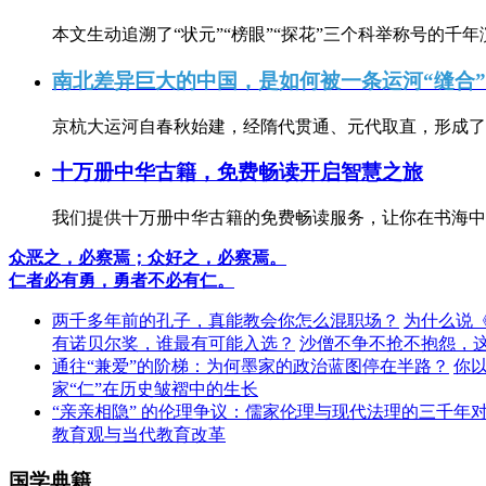
本文生动追溯了“状元”“榜眼”“探花”三个科举称号的千年
南北差异巨大的中国，是如何被一条运河“缝合
京杭大运河自春秋始建，经隋代贯通、元代取直，形成了连
十万册中华古籍，免费畅读开启智慧之旅
我们提供十万册中华古籍的免费畅读服务，让你在书海中
众恶之，必察焉；众好之，必察焉。
仁者必有勇，勇者不必有仁。
两千多年前的孔子，真能教会你怎么混职场？
为什么说
有诺贝尔奖，谁最有可能入选？
沙僧不争不抢不抱怨，
通往“兼爱”的阶梯：为何墨家的政治蓝图停在半路？
你
家“仁”在历史皱褶中的生长
“亲亲相隐” 的伦理争议：儒家伦理与现代法理的三千年
教育观与当代教育改革
国学典籍