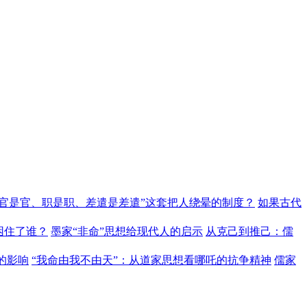
“官是官、职是职、差遣是差遣”这套把人绕晕的制度？
如果古代
困住了谁？
墨家“非命”思想给现代人的启示
从克己到推己：儒
的影响
“我命由我不由天”：从道家思想看哪吒的抗争精神
儒家