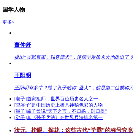
国学人物
更多>
董仲舒
提出“罢黜百家，独尊儒术”，使儒学发扬光大他提出了 
王阳明
王阳明有多牛？除了孔子敢称“圣人”，他是第二位被称为
[老子]道家祖师，世界百位历史名人之一
[鬼谷子]是中国历史上极具神秘色彩的人物
[墨子]孟子曾说“天下之言，不归杨，则归墨”
[孙子]其《孙子兵法》在世界兵法排名第一
状元、榜眼、探花：这些古代“学霸”的称号究