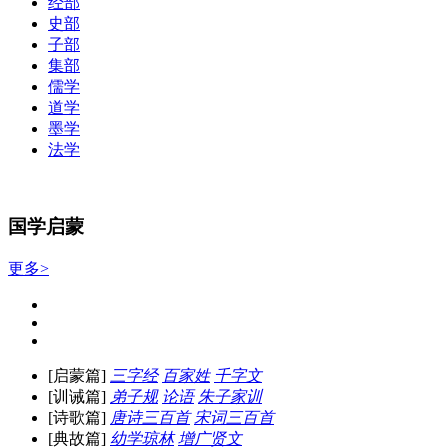
经部
史部
子部
集部
儒学
道学
墨学
法学
国学启蒙
更多>
[启蒙篇]
三字经
百家姓
千字文
[训诫篇]
弟子规
论语
朱子家训
[诗歌篇]
唐诗三百首
宋词三百首
[典故篇]
幼学琼林
增广贤文