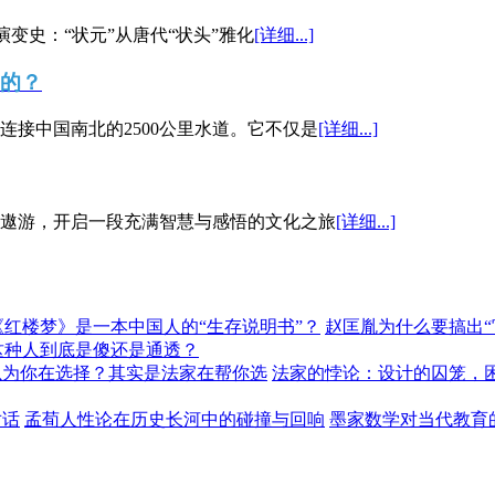
演变史：“状元”从唐代“状头”雅化
[详细...]
”的？
接中国南北的2500公里水道。它不仅是
[详细...]
遨游，开启一段充满智慧与感悟的文化之旅
[详细...]
《红楼梦》是一本中国人的“生存说明书”？
赵匡胤为什么要搞出
这种人到底是傻还是通透？
以为你在选择？其实是法家在帮你选
法家的悖论：设计的囚笼，
对话
孟荀人性论在历史长河中的碰撞与回响
墨家数学对当代教育