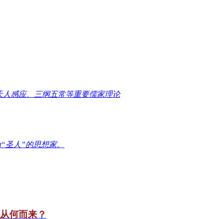
天人感应、三纲五常等重要儒家理论
“圣人”的思想家。
竟从何而来？