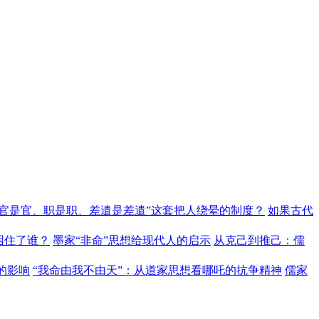
“官是官、职是职、差遣是差遣”这套把人绕晕的制度？
如果古代
困住了谁？
墨家“非命”思想给现代人的启示
从克己到推己：儒
的影响
“我命由我不由天”：从道家思想看哪吒的抗争精神
儒家