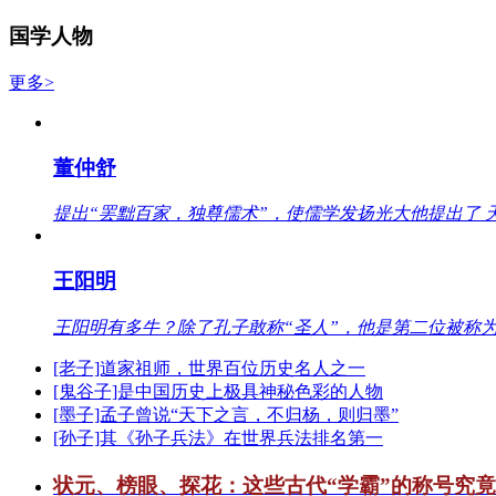
国学人物
更多>
董仲舒
提出“罢黜百家，独尊儒术”，使儒学发扬光大他提出了 
王阳明
王阳明有多牛？除了孔子敢称“圣人”，他是第二位被称为
[老子]道家祖师，世界百位历史名人之一
[鬼谷子]是中国历史上极具神秘色彩的人物
[墨子]孟子曾说“天下之言，不归杨，则归墨”
[孙子]其《孙子兵法》在世界兵法排名第一
状元、榜眼、探花：这些古代“学霸”的称号究