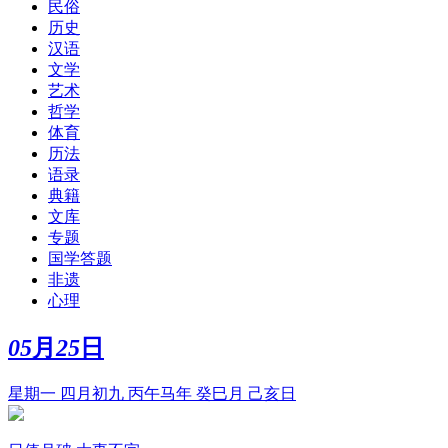
民俗
历史
汉语
文学
艺术
哲学
体育
历法
语录
典籍
文库
专题
国学答题
非遗
心理
05
月
25
日
星期一 四月初九 丙午马年 癸巳月 己亥日