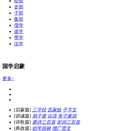
经部
史部
子部
集部
儒学
道学
墨学
法学
国学启蒙
更多>
[启蒙篇]
三字经
百家姓
千字文
[训诫篇]
弟子规
论语
朱子家训
[诗歌篇]
唐诗三百首
宋词三百首
[典故篇]
幼学琼林
增广贤文