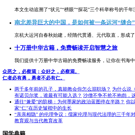
本文生动追溯了“状元”“榜眼”“探花”三个科举称号的千年
南北差异巨大的中国，是如何被一条运河“缝合
京杭大运河自春秋始建，经隋代贯通、元代取直，形成了连
十万册中华古籍，免费畅读开启智慧之旅
我们提供十万册中华古籍的免费畅读服务，让你在书海中
众恶之，必察焉；众好之，必察焉。
仁者必有勇，勇者不必有仁。
两千多年前的孔子，真能教会你怎么混职场？
为什么说
有诺贝尔奖，谁最有可能入选？
沙僧不争不抢不抱怨，
通往“兼爱”的阶梯：为何墨家的政治蓝图停在半路？
你
家“仁”在历史皱褶中的生长
“亲亲相隐” 的伦理争议：儒家伦理与现代法理的三千年
教育观与当代教育改革
国学典籍