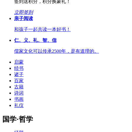
签到送积分，积分换豪礼！
立即签到
亲子阅读
和孩子一起共读一本好书！
仁、义、礼、智、信
儒家文化可以传承2500年，是有道理的。
启蒙
经书
诸子
百家
古籍
诗词
书画
礼仪
国学·哲学