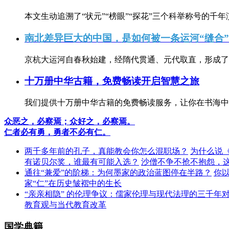
本文生动追溯了“状元”“榜眼”“探花”三个科举称号的千年
南北差异巨大的中国，是如何被一条运河“缝合
京杭大运河自春秋始建，经隋代贯通、元代取直，形成了连
十万册中华古籍，免费畅读开启智慧之旅
我们提供十万册中华古籍的免费畅读服务，让你在书海中
众恶之，必察焉；众好之，必察焉。
仁者必有勇，勇者不必有仁。
两千多年前的孔子，真能教会你怎么混职场？
为什么说
有诺贝尔奖，谁最有可能入选？
沙僧不争不抢不抱怨，
通往“兼爱”的阶梯：为何墨家的政治蓝图停在半路？
你
家“仁”在历史皱褶中的生长
“亲亲相隐” 的伦理争议：儒家伦理与现代法理的三千年
教育观与当代教育改革
国学典籍