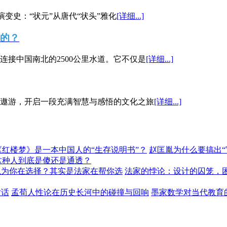
演变史：“状元”从唐代“状头”雅化
[详细...]
”的？
接中国南北的2500公里水道。它不仅是
[详细...]
遨游，开启一段充满智慧与感悟的文化之旅
[详细...]
《红楼梦》是一本中国人的“生存说明书”？
赵匡胤为什么要搞出
这种人到底是傻还是通透？
以为你在选择？其实是法家在帮你选
法家的悖论：设计的囚笼，
对话
孟荀人性论在历史长河中的碰撞与回响
墨家数学对当代教育