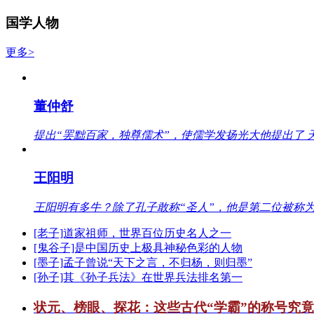
国学人物
更多>
董仲舒
提出“罢黜百家，独尊儒术”，使儒学发扬光大他提出了 
王阳明
王阳明有多牛？除了孔子敢称“圣人”，他是第二位被称为
[老子]道家祖师，世界百位历史名人之一
[鬼谷子]是中国历史上极具神秘色彩的人物
[墨子]孟子曾说“天下之言，不归杨，则归墨”
[孙子]其《孙子兵法》在世界兵法排名第一
状元、榜眼、探花：这些古代“学霸”的称号究