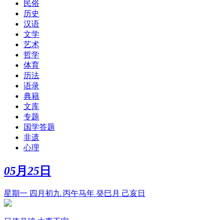
民俗
历史
汉语
文学
艺术
哲学
体育
历法
语录
典籍
文库
专题
国学答题
非遗
心理
05
月
25
日
星期一 四月初九 丙午马年 癸巳月 己亥日