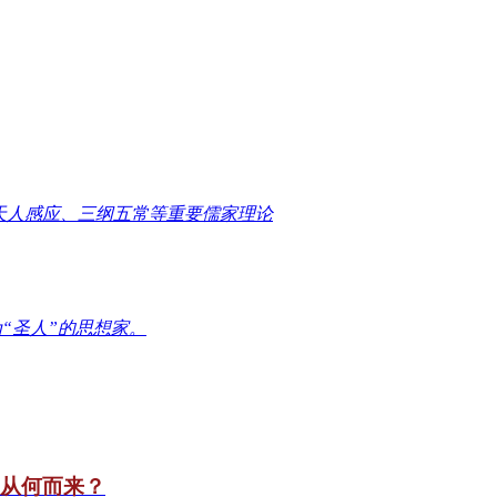
天人感应、三纲五常等重要儒家理论
“圣人”的思想家。
竟从何而来？