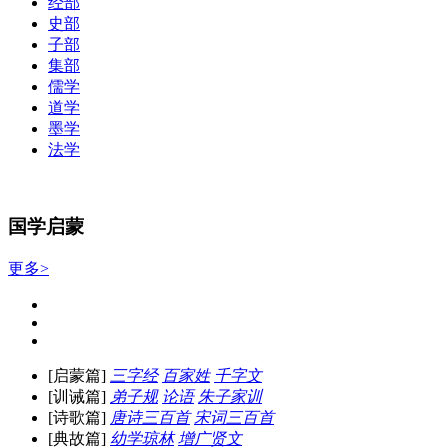
经部
史部
子部
集部
儒学
道学
墨学
法学
国学启蒙
更多>
[启蒙篇]
三字经
百家姓
千字文
[训诫篇]
弟子规
论语
朱子家训
[诗歌篇]
唐诗三百首
宋词三百首
[典故篇]
幼学琼林
增广贤文