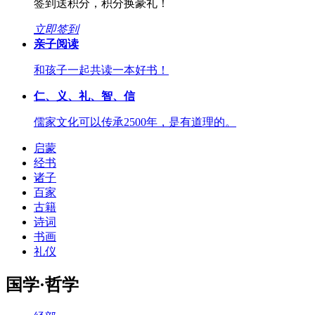
签到送积分，积分换豪礼！
立即签到
亲子阅读
和孩子一起共读一本好书！
仁、义、礼、智、信
儒家文化可以传承2500年，是有道理的。
启蒙
经书
诸子
百家
古籍
诗词
书画
礼仪
国学·哲学