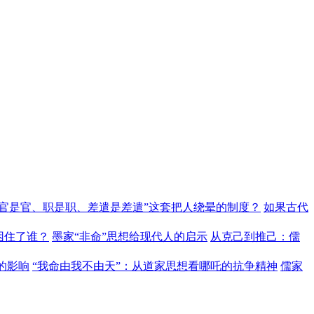
“官是官、职是职、差遣是差遣”这套把人绕晕的制度？
如果古代
困住了谁？
墨家“非命”思想给现代人的启示
从克己到推己：儒
的影响
“我命由我不由天”：从道家思想看哪吒的抗争精神
儒家