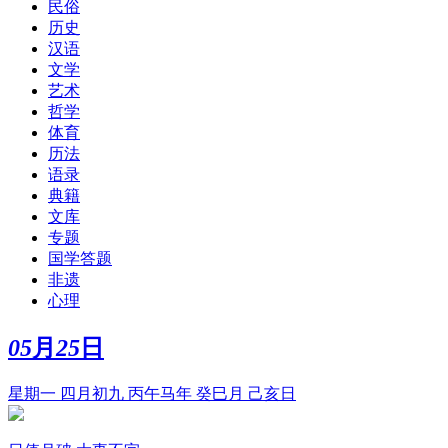
民俗
历史
汉语
文学
艺术
哲学
体育
历法
语录
典籍
文库
专题
国学答题
非遗
心理
05
月
25
日
星期一 四月初九 丙午马年 癸巳月 己亥日