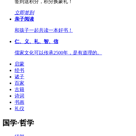
签到送积分，积分换豪礼！
立即签到
亲子阅读
和孩子一起共读一本好书！
仁、义、礼、智、信
儒家文化可以传承2500年，是有道理的。
启蒙
经书
诸子
百家
古籍
诗词
书画
礼仪
国学·哲学