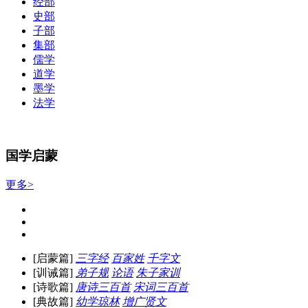
经部
史部
子部
集部
儒学
道学
墨学
法学
国学启蒙
更多>
[启蒙篇]
三字经
百家姓
千字文
[训诫篇]
弟子规
论语
朱子家训
[诗歌篇]
唐诗三百首
宋词三百首
[典故篇]
幼学琼林
增广贤文