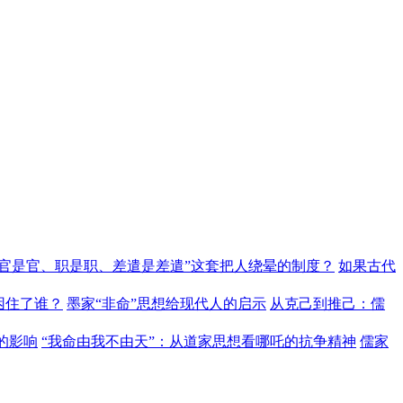
“官是官、职是职、差遣是差遣”这套把人绕晕的制度？
如果古代
困住了谁？
墨家“非命”思想给现代人的启示
从克己到推己：儒
的影响
“我命由我不由天”：从道家思想看哪吒的抗争精神
儒家