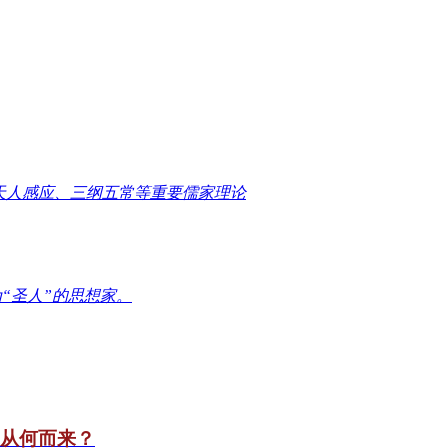
天人感应、三纲五常等重要儒家理论
“圣人”的思想家。
竟从何而来？