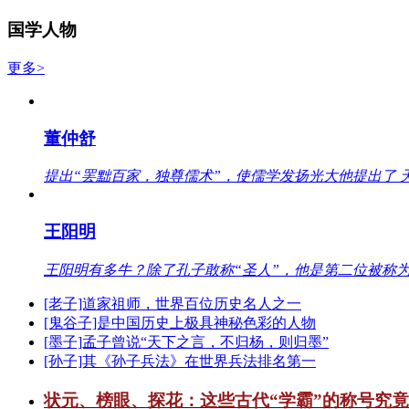
国学人物
更多>
董仲舒
提出“罢黜百家，独尊儒术”，使儒学发扬光大他提出了 
王阳明
王阳明有多牛？除了孔子敢称“圣人”，他是第二位被称为
[老子]道家祖师，世界百位历史名人之一
[鬼谷子]是中国历史上极具神秘色彩的人物
[墨子]孟子曾说“天下之言，不归杨，则归墨”
[孙子]其《孙子兵法》在世界兵法排名第一
状元、榜眼、探花：这些古代“学霸”的称号究