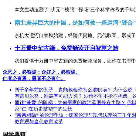
本文生动追溯了“状元”“榜眼”“探花”三个科举称号的千年
南北差异巨大的中国，是如何被一条运河“缝合
京杭大运河自春秋始建，经隋代贯通、元代取直，形成了连
十万册中华古籍，免费畅读开启智慧之旅
我们提供十万册中华古籍的免费畅读服务，让你在书海中
众恶之，必察焉；众好之，必察焉。
仁者必有勇，勇者不必有仁。
两千多年前的孔子，真能教会你怎么混职场？
为什么说
有诺贝尔奖，谁最有可能入选？
沙僧不争不抢不抱怨，
通往“兼爱”的阶梯：为何墨家的政治蓝图停在半路？
你
家“仁”在历史皱褶中的生长
“亲亲相隐” 的伦理争议：儒家伦理与现代法理的三千年
教育观与当代教育改革
国学典籍