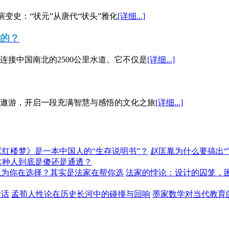
演变史：“状元”从唐代“状头”雅化
[详细...]
”的？
接中国南北的2500公里水道。它不仅是
[详细...]
遨游，开启一段充满智慧与感悟的文化之旅
[详细...]
《红楼梦》是一本中国人的“生存说明书”？
赵匡胤为什么要搞出
这种人到底是傻还是通透？
以为你在选择？其实是法家在帮你选
法家的悖论：设计的囚笼，
对话
孟荀人性论在历史长河中的碰撞与回响
墨家数学对当代教育