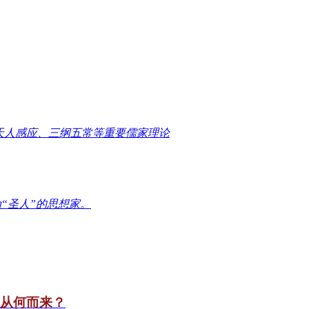
天人感应、三纲五常等重要儒家理论
“圣人”的思想家。
竟从何而来？