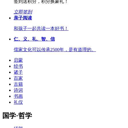
签到送积分，积分换豪礼！
立即签到
亲子阅读
和孩子一起共读一本好书！
仁、义、礼、智、信
儒家文化可以传承2500年，是有道理的。
启蒙
经书
诸子
百家
古籍
诗词
书画
礼仪
国学·哲学