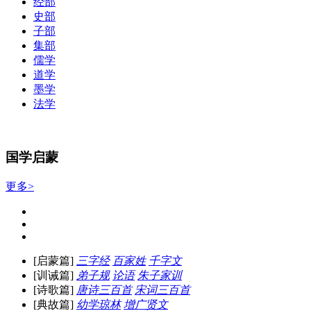
经部
史部
子部
集部
儒学
道学
墨学
法学
国学启蒙
更多>
[启蒙篇]
三字经
百家姓
千字文
[训诫篇]
弟子规
论语
朱子家训
[诗歌篇]
唐诗三百首
宋词三百首
[典故篇]
幼学琼林
增广贤文