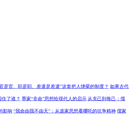
“官是官、职是职、差遣是差遣”这套把人绕晕的制度？
如果古代
困住了谁？
墨家“非命”思想给现代人的启示
从克己到推己：儒
的影响
“我命由我不由天”：从道家思想看哪吒的抗争精神
儒家