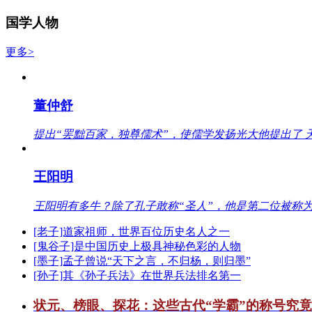
国学人物
更多>
董仲舒
提出“罢黜百家，独尊儒术”，使儒学发扬光大他提出了 
王阳明
王阳明有多牛？除了孔子敢称“圣人”，他是第二位被称为
[老子]道家祖师，世界百位历史名人之一
[鬼谷子]是中国历史上极具神秘色彩的人物
[墨子]孟子曾说“天下之言，不归杨，则归墨”
[孙子]其《孙子兵法》在世界兵法排名第一
状元、榜眼、探花：这些古代“学霸”的称号究