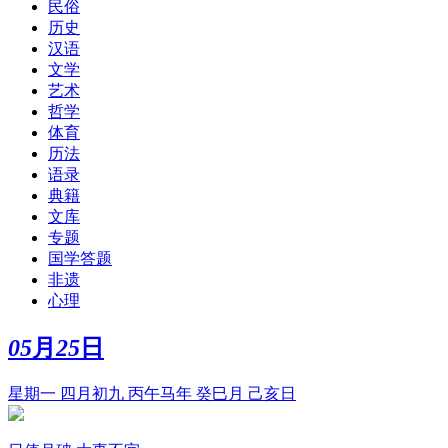
民俗
历史
汉语
文学
艺术
哲学
体育
历法
语录
典籍
文库
专题
国学答题
非遗
心理
05
月
25
日
星期一 四月初九 丙午马年 癸巳月 己亥日