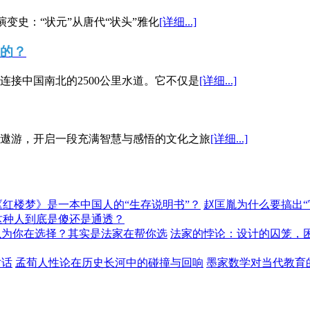
演变史：“状元”从唐代“状头”雅化
[详细...]
”的？
接中国南北的2500公里水道。它不仅是
[详细...]
遨游，开启一段充满智慧与感悟的文化之旅
[详细...]
《红楼梦》是一本中国人的“生存说明书”？
赵匡胤为什么要搞出
这种人到底是傻还是通透？
以为你在选择？其实是法家在帮你选
法家的悖论：设计的囚笼，
对话
孟荀人性论在历史长河中的碰撞与回响
墨家数学对当代教育