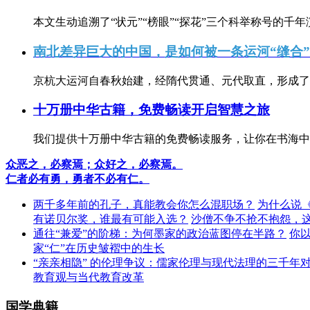
本文生动追溯了“状元”“榜眼”“探花”三个科举称号的千年
南北差异巨大的中国，是如何被一条运河“缝合
京杭大运河自春秋始建，经隋代贯通、元代取直，形成了连
十万册中华古籍，免费畅读开启智慧之旅
我们提供十万册中华古籍的免费畅读服务，让你在书海中
众恶之，必察焉；众好之，必察焉。
仁者必有勇，勇者不必有仁。
两千多年前的孔子，真能教会你怎么混职场？
为什么说
有诺贝尔奖，谁最有可能入选？
沙僧不争不抢不抱怨，
通往“兼爱”的阶梯：为何墨家的政治蓝图停在半路？
你
家“仁”在历史皱褶中的生长
“亲亲相隐” 的伦理争议：儒家伦理与现代法理的三千年
教育观与当代教育改革
国学典籍