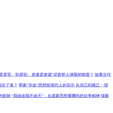
“官是官、职是职、差遣是差遣”这套把人绕晕的制度？
如果古代
困住了谁？
墨家“非命”思想给现代人的启示
从克己到推己：儒
的影响
“我命由我不由天”：从道家思想看哪吒的抗争精神
儒家