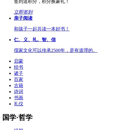
签到送积分，积分换豪礼！
立即签到
亲子阅读
和孩子一起共读一本好书！
仁、义、礼、智、信
儒家文化可以传承2500年，是有道理的。
启蒙
经书
诸子
百家
古籍
诗词
书画
礼仪
国学·哲学