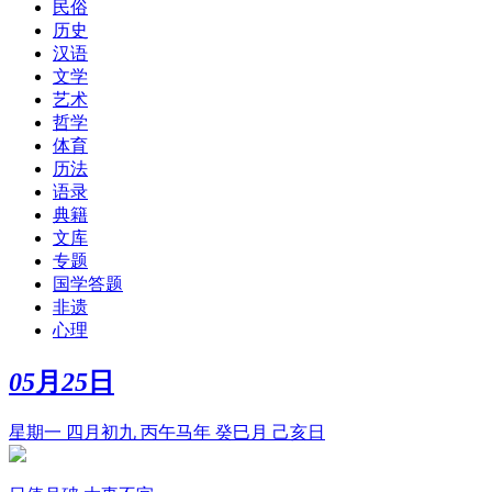
民俗
历史
汉语
文学
艺术
哲学
体育
历法
语录
典籍
文库
专题
国学答题
非遗
心理
05
月
25
日
星期一 四月初九 丙午马年 癸巳月 己亥日