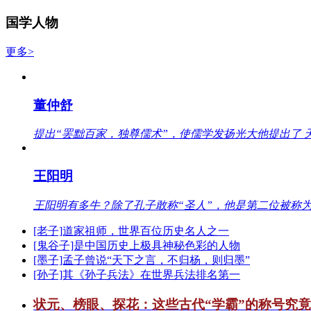
国学人物
更多>
董仲舒
提出“罢黜百家，独尊儒术”，使儒学发扬光大他提出了 
王阳明
王阳明有多牛？除了孔子敢称“圣人”，他是第二位被称为
[老子]道家祖师，世界百位历史名人之一
[鬼谷子]是中国历史上极具神秘色彩的人物
[墨子]孟子曾说“天下之言，不归杨，则归墨”
[孙子]其《孙子兵法》在世界兵法排名第一
状元、榜眼、探花：这些古代“学霸”的称号究