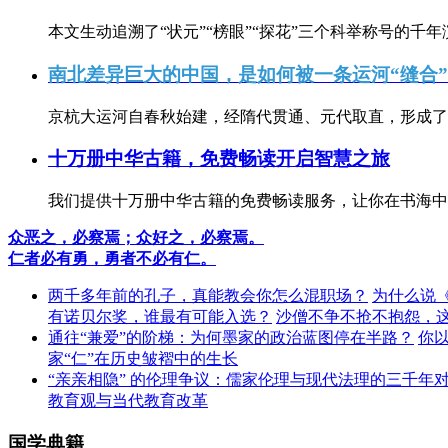
本文生动追溯了“状元”“榜眼”“探花”三个科举称号的千年
南北差异巨大的中国，是如何被一条运河“缝合
京杭大运河自春秋始建，经隋代贯通、元代取直，形成了连
十万册中华古籍，免费畅读开启智慧之旅
我们提供十万册中华古籍的免费畅读服务，让你在书海中
众恶之，必察焉；众好之，必察焉。
仁者必有勇，勇者不必有仁。
两千多年前的孔子，真能教会你怎么混职场？
为什么说
有诺贝尔奖，谁最有可能入选？
沙僧不争不抢不抱怨，
通往“兼爱”的阶梯：为何墨家的政治蓝图停在半路？
你
家“仁”在历史皱褶中的生长
“亲亲相隐” 的伦理争议：儒家伦理与现代法理的三千年
教育观与当代教育改革
国学典籍