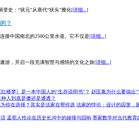
演变史：“状元”从唐代“状头”雅化
[详细...]
”的？
接中国南北的2500公里水道。它不仅是
[详细...]
遨游，开启一段充满智慧与感悟的文化之旅
[详细...]
《红楼梦》是一本中国人的“生存说明书”？
赵匡胤为什么要搞出
这种人到底是傻还是通透？
以为你在选择？其实是法家在帮你选
法家的悖论：设计的囚笼，
对话
孟荀人性论在历史长河中的碰撞与回响
墨家数学对当代教育