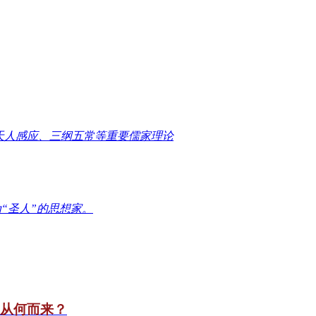
天人感应、三纲五常等重要儒家理论
“圣人”的思想家。
竟从何而来？