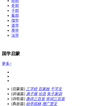
经部
史部
子部
集部
儒学
道学
墨学
法学
国学启蒙
更多>
[启蒙篇]
三字经
百家姓
千字文
[训诫篇]
弟子规
论语
朱子家训
[诗歌篇]
唐诗三百首
宋词三百首
[典故篇]
幼学琼林
增广贤文