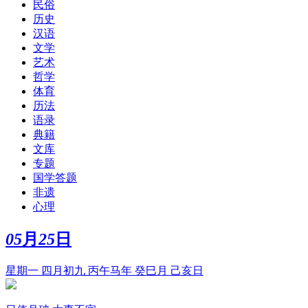
民俗
历史
汉语
文学
艺术
哲学
体育
历法
语录
典籍
文库
专题
国学答题
非遗
心理
05
月
25
日
星期一 四月初九 丙午马年 癸巳月 己亥日