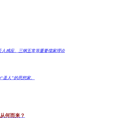
天人感应、三纲五常等重要儒家理论
“圣人”的思想家。
竟从何而来？