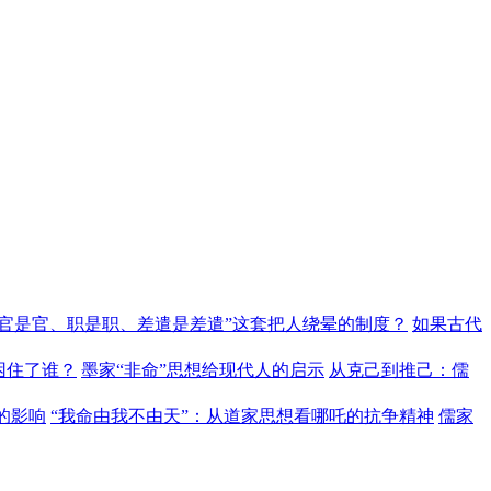
“官是官、职是职、差遣是差遣”这套把人绕晕的制度？
如果古代
困住了谁？
墨家“非命”思想给现代人的启示
从克己到推己：儒
的影响
“我命由我不由天”：从道家思想看哪吒的抗争精神
儒家