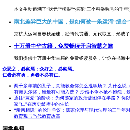
本文生动追溯了“状元”“榜眼”“探花”三个科举称号的千年
南北差异巨大的中国，是如何被一条运河“缝合
京杭大运河自春秋始建，经隋代贯通、元代取直，形成了连
十万册中华古籍，免费畅读开启智慧之旅
我们提供十万册中华古籍的免费畅读服务，让你在书海中
众恶之，必察焉；众好之，必察焉。
仁者必有勇，勇者不必有仁。
两千多年前的孔子，真能教会你怎么混职场？
为什么说
有诺贝尔奖，谁最有可能入选？
沙僧不争不抢不抱怨，
通往“兼爱”的阶梯：为何墨家的政治蓝图停在半路？
你
家“仁”在历史皱褶中的生长
“亲亲相隐” 的伦理争议：儒家伦理与现代法理的三千年
教育观与当代教育改革
国学典籍