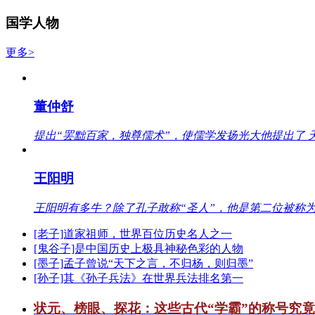
国学人物
更多>
董仲舒
提出“罢黜百家，独尊儒术”，使儒学发扬光大他提出了 
王阳明
王阳明有多牛？除了孔子敢称“圣人”，他是第二位被称为
[老子]道家祖师，世界百位历史名人之一
[鬼谷子]是中国历史上极具神秘色彩的人物
[墨子]孟子曾说“天下之言，不归杨，则归墨”
[孙子]其《孙子兵法》在世界兵法排名第一
状元、榜眼、探花：这些古代“学霸”的称号究