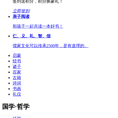
签到送积分，积分换豪礼！
立即签到
亲子阅读
和孩子一起共读一本好书！
仁、义、礼、智、信
儒家文化可以传承2500年，是有道理的。
启蒙
经书
诸子
百家
古籍
诗词
书画
礼仪
国学·哲学