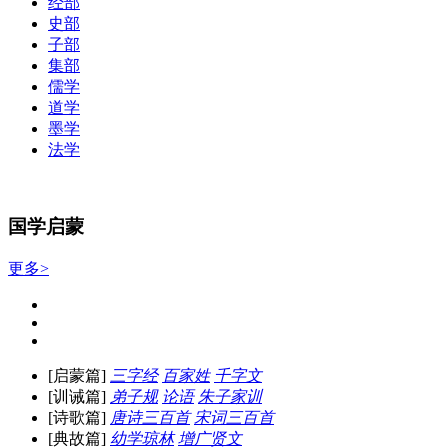
经部
史部
子部
集部
儒学
道学
墨学
法学
国学启蒙
更多>
[启蒙篇]
三字经
百家姓
千字文
[训诫篇]
弟子规
论语
朱子家训
[诗歌篇]
唐诗三百首
宋词三百首
[典故篇]
幼学琼林
增广贤文