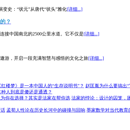
演变史：“状元”从唐代“状头”雅化
[详细...]
”的？
接中国南北的2500公里水道。它不仅是
[详细...]
遨游，开启一段充满智慧与感悟的文化之旅
[详细...]
《红楼梦》是一本中国人的“生存说明书”？
赵匡胤为什么要搞出
这种人到底是傻还是通透？
以为你在选择？其实是法家在帮你选
法家的悖论：设计的囚笼，
对话
孟荀人性论在历史长河中的碰撞与回响
墨家数学对当代教育