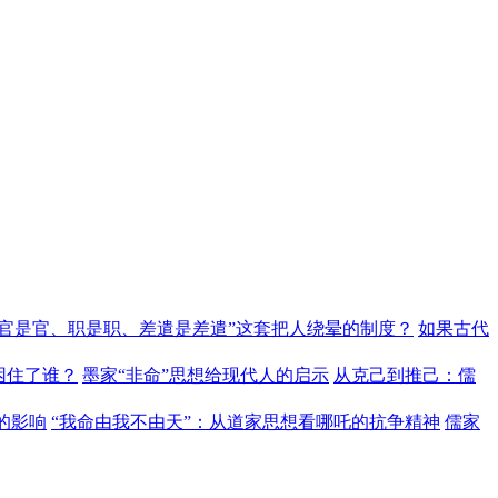
“官是官、职是职、差遣是差遣”这套把人绕晕的制度？
如果古代
困住了谁？
墨家“非命”思想给现代人的启示
从克己到推己：儒
的影响
“我命由我不由天”：从道家思想看哪吒的抗争精神
儒家