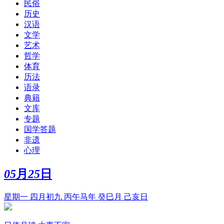
民俗
历史
汉语
文学
艺术
哲学
体育
历法
语录
典籍
文库
专题
国学答题
非遗
心理
05
月
25
日
星期一 四月初九 丙午马年 癸巳月 己亥日