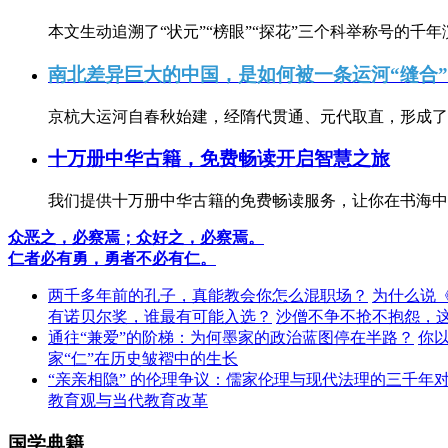
本文生动追溯了“状元”“榜眼”“探花”三个科举称号的千年
南北差异巨大的中国，是如何被一条运河“缝合
京杭大运河自春秋始建，经隋代贯通、元代取直，形成了连
十万册中华古籍，免费畅读开启智慧之旅
我们提供十万册中华古籍的免费畅读服务，让你在书海中
众恶之，必察焉；众好之，必察焉。
仁者必有勇，勇者不必有仁。
两千多年前的孔子，真能教会你怎么混职场？
为什么说
有诺贝尔奖，谁最有可能入选？
沙僧不争不抢不抱怨，
通往“兼爱”的阶梯：为何墨家的政治蓝图停在半路？
你
家“仁”在历史皱褶中的生长
“亲亲相隐” 的伦理争议：儒家伦理与现代法理的三千年
教育观与当代教育改革
国学典籍