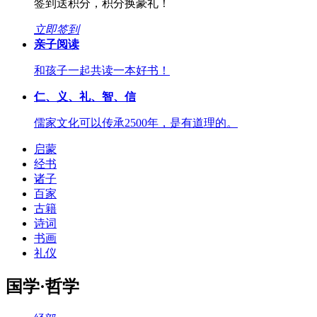
签到送积分，积分换豪礼！
立即签到
亲子阅读
和孩子一起共读一本好书！
仁、义、礼、智、信
儒家文化可以传承2500年，是有道理的。
启蒙
经书
诸子
百家
古籍
诗词
书画
礼仪
国学·哲学