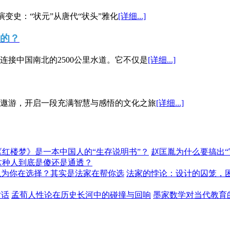
演变史：“状元”从唐代“状头”雅化
[详细...]
”的？
接中国南北的2500公里水道。它不仅是
[详细...]
遨游，开启一段充满智慧与感悟的文化之旅
[详细...]
《红楼梦》是一本中国人的“生存说明书”？
赵匡胤为什么要搞出
这种人到底是傻还是通透？
以为你在选择？其实是法家在帮你选
法家的悖论：设计的囚笼，
对话
孟荀人性论在历史长河中的碰撞与回响
墨家数学对当代教育