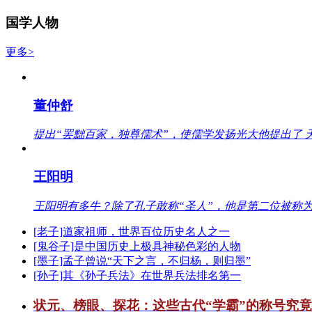
国学人物
更多>
董仲舒
提出“罢黜百家，独尊儒术”，使儒学发扬光大他提出了 
王阳明
王阳明有多牛？除了孔子敢称“圣人”，他是第二位被称为
[老子]道家祖师，世界百位历史名人之一
[鬼谷子]是中国历史上极具神秘色彩的人物
[墨子]孟子曾说“天下之言，不归杨，则归墨”
[孙子]其《孙子兵法》在世界兵法排名第一
状元、榜眼、探花：这些古代“学霸”的称号究