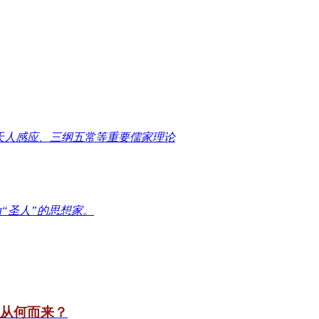
天人感应、三纲五常等重要儒家理论
“圣人”的思想家。
竟从何而来？