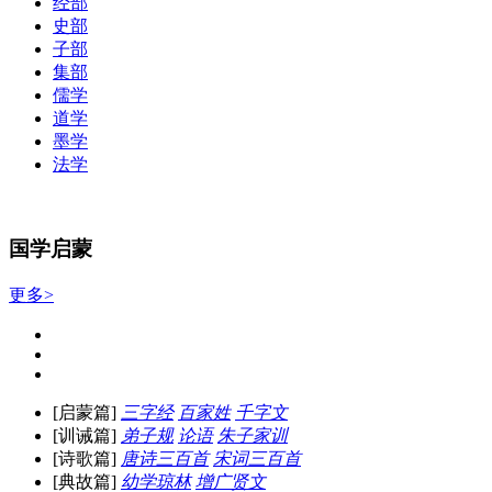
经部
史部
子部
集部
儒学
道学
墨学
法学
国学启蒙
更多>
[启蒙篇]
三字经
百家姓
千字文
[训诫篇]
弟子规
论语
朱子家训
[诗歌篇]
唐诗三百首
宋词三百首
[典故篇]
幼学琼林
增广贤文