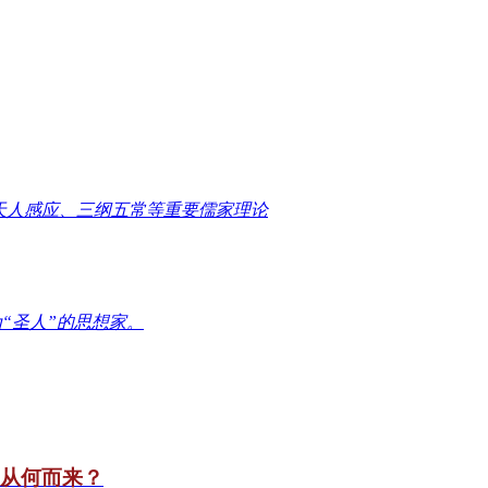
天人感应、三纲五常等重要儒家理论
“圣人”的思想家。
竟从何而来？