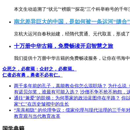
本文生动追溯了“状元”“榜眼”“探花”三个科举称号的千年
南北差异巨大的中国，是如何被一条运河“缝合
京杭大运河自春秋始建，经隋代贯通、元代取直，形成了连
十万册中华古籍，免费畅读开启智慧之旅
我们提供十万册中华古籍的免费畅读服务，让你在书海中
众恶之，必察焉；众好之，必察焉。
仁者必有勇，勇者不必有仁。
两千多年前的孔子，真能教会你怎么混职场？
为什么说
有诺贝尔奖，谁最有可能入选？
沙僧不争不抢不抱怨，
通往“兼爱”的阶梯：为何墨家的政治蓝图停在半路？
你
家“仁”在历史皱褶中的生长
“亲亲相隐” 的伦理争议：儒家伦理与现代法理的三千年
教育观与当代教育改革
国学典籍