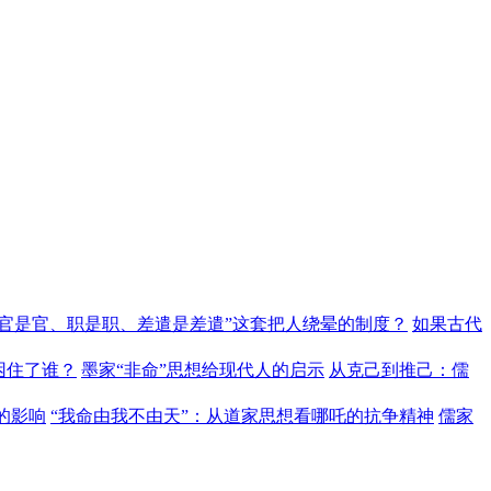
“官是官、职是职、差遣是差遣”这套把人绕晕的制度？
如果古代
困住了谁？
墨家“非命”思想给现代人的启示
从克己到推己：儒
的影响
“我命由我不由天”：从道家思想看哪吒的抗争精神
儒家