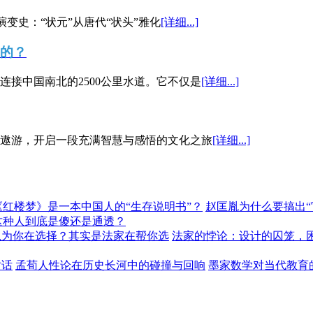
演变史：“状元”从唐代“状头”雅化
[详细...]
”的？
接中国南北的2500公里水道。它不仅是
[详细...]
遨游，开启一段充满智慧与感悟的文化之旅
[详细...]
《红楼梦》是一本中国人的“生存说明书”？
赵匡胤为什么要搞出
这种人到底是傻还是通透？
以为你在选择？其实是法家在帮你选
法家的悖论：设计的囚笼，
对话
孟荀人性论在历史长河中的碰撞与回响
墨家数学对当代教育