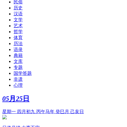
民俗
历史
汉语
文学
艺术
哲学
体育
历法
语录
典籍
文库
专题
国学答题
非遗
心理
05
月
25
日
星期一 四月初九 丙午马年 癸巳月 己亥日