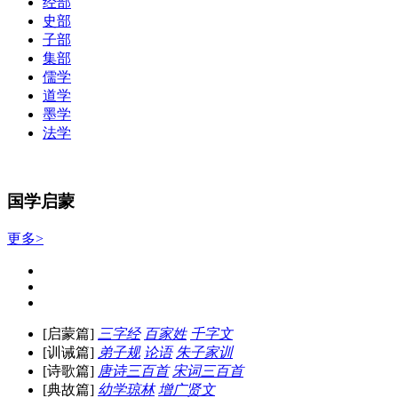
经部
史部
子部
集部
儒学
道学
墨学
法学
国学启蒙
更多>
[启蒙篇]
三字经
百家姓
千字文
[训诫篇]
弟子规
论语
朱子家训
[诗歌篇]
唐诗三百首
宋词三百首
[典故篇]
幼学琼林
增广贤文