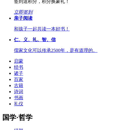
签到送积分，积分换豪礼！
立即签到
亲子阅读
和孩子一起共读一本好书！
仁、义、礼、智、信
儒家文化可以传承2500年，是有道理的。
启蒙
经书
诸子
百家
古籍
诗词
书画
礼仪
国学·哲学