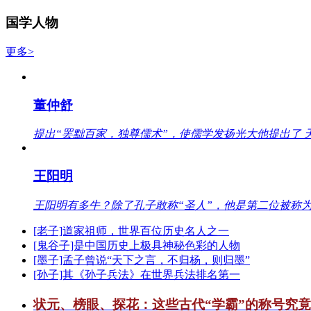
国学人物
更多>
董仲舒
提出“罢黜百家，独尊儒术”，使儒学发扬光大他提出了 
王阳明
王阳明有多牛？除了孔子敢称“圣人”，他是第二位被称为
[老子]道家祖师，世界百位历史名人之一
[鬼谷子]是中国历史上极具神秘色彩的人物
[墨子]孟子曾说“天下之言，不归杨，则归墨”
[孙子]其《孙子兵法》在世界兵法排名第一
状元、榜眼、探花：这些古代“学霸”的称号究