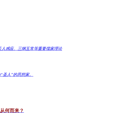
天人感应、三纲五常等重要儒家理论
“圣人”的思想家。
竟从何而来？