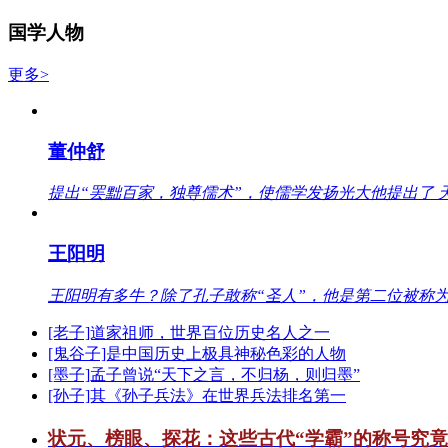
国学人物
更多>
董仲舒
提出“罢黜百家，独尊儒术”，使儒学发扬光大他提出了 
王阳明
王阳明有多牛？除了孔子敢称“圣人”，他是第二位被称为
[老子]道家祖师，世界百位历史名人之一
[鬼谷子]是中国历史上极具神秘色彩的人物
[墨子]孟子曾说“天下之言，不归杨，则归墨”
[孙子]其《孙子兵法》在世界兵法排名第一
状元、榜眼、探花：这些古代“学霸”的称号究