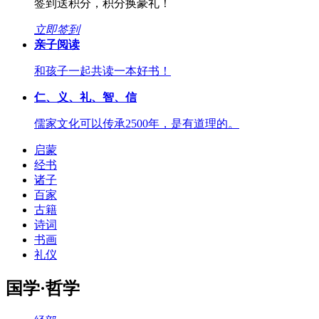
签到送积分，积分换豪礼！
立即签到
亲子阅读
和孩子一起共读一本好书！
仁、义、礼、智、信
儒家文化可以传承2500年，是有道理的。
启蒙
经书
诸子
百家
古籍
诗词
书画
礼仪
国学·哲学