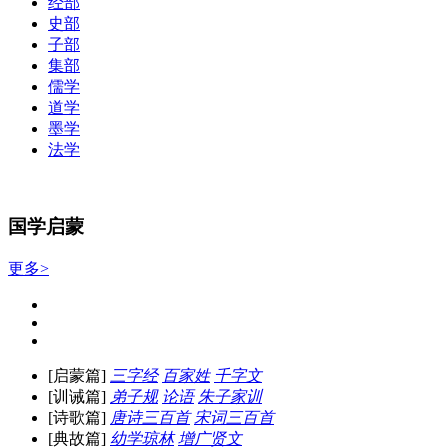
经部
史部
子部
集部
儒学
道学
墨学
法学
国学启蒙
更多>
[启蒙篇]
三字经
百家姓
千字文
[训诫篇]
弟子规
论语
朱子家训
[诗歌篇]
唐诗三百首
宋词三百首
[典故篇]
幼学琼林
增广贤文