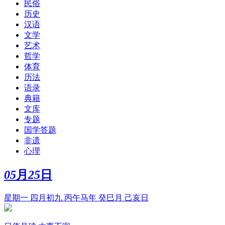
民俗
历史
汉语
文学
艺术
哲学
体育
历法
语录
典籍
文库
专题
国学答题
非遗
心理
05
月
25
日
星期一 四月初九 丙午马年 癸巳月 己亥日