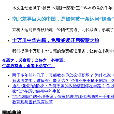
本文生动追溯了“状元”“榜眼”“探花”三个科举称号的千年
南北差异巨大的中国，是如何被一条运河“缝合
京杭大运河自春秋始建，经隋代贯通、元代取直，形成了连
十万册中华古籍，免费畅读开启智慧之旅
我们提供十万册中华古籍的免费畅读服务，让你在书海中
众恶之，必察焉；众好之，必察焉。
仁者必有勇，勇者不必有仁。
两千多年前的孔子，真能教会你怎么混职场？
为什么说
有诺贝尔奖，谁最有可能入选？
沙僧不争不抢不抱怨，
通往“兼爱”的阶梯：为何墨家的政治蓝图停在半路？
你
家“仁”在历史皱褶中的生长
“亲亲相隐” 的伦理争议：儒家伦理与现代法理的三千年
教育观与当代教育改革
国学典籍