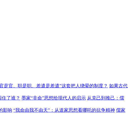
“官是官、职是职、差遣是差遣”这套把人绕晕的制度？
如果古代
困住了谁？
墨家“非命”思想给现代人的启示
从克己到推己：儒
的影响
“我命由我不由天”：从道家思想看哪吒的抗争精神
儒家