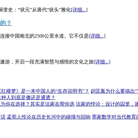
演变史：“状元”从唐代“状头”雅化
[详细...]
”的？
接中国南北的2500公里水道。它不仅是
[详细...]
遨游，开启一段充满智慧与感悟的文化之旅
[详细...]
《红楼梦》是一本中国人的“生存说明书”？
赵匡胤为什么要搞出
这种人到底是傻还是通透？
以为你在选择？其实是法家在帮你选
法家的悖论：设计的囚笼，
对话
孟荀人性论在历史长河中的碰撞与回响
墨家数学对当代教育