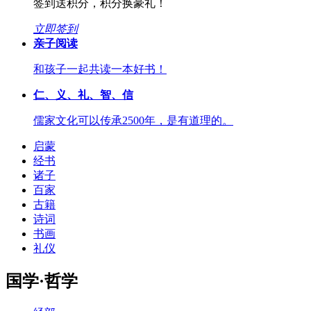
签到送积分，积分换豪礼！
立即签到
亲子阅读
和孩子一起共读一本好书！
仁、义、礼、智、信
儒家文化可以传承2500年，是有道理的。
启蒙
经书
诸子
百家
古籍
诗词
书画
礼仪
国学·哲学