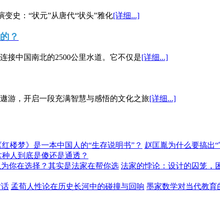
演变史：“状元”从唐代“状头”雅化
[详细...]
”的？
接中国南北的2500公里水道。它不仅是
[详细...]
遨游，开启一段充满智慧与感悟的文化之旅
[详细...]
《红楼梦》是一本中国人的“生存说明书”？
赵匡胤为什么要搞出
这种人到底是傻还是通透？
以为你在选择？其实是法家在帮你选
法家的悖论：设计的囚笼，
对话
孟荀人性论在历史长河中的碰撞与回响
墨家数学对当代教育