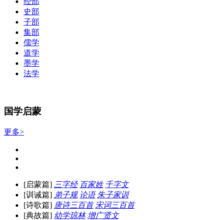
经部
史部
子部
集部
儒学
道学
墨学
法学
国学启蒙
更多>
[启蒙篇]
三字经
百家姓
千字文
[训诫篇]
弟子规
论语
朱子家训
[诗歌篇]
唐诗三百首
宋词三百首
[典故篇]
幼学琼林
增广贤文