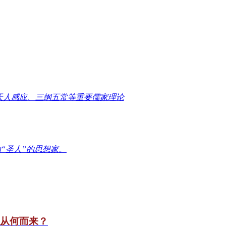
天人感应、三纲五常等重要儒家理论
“圣人”的思想家。
竟从何而来？