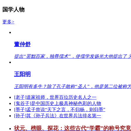
国学人物
更多>
董仲舒
提出“罢黜百家，独尊儒术”，使儒学发扬光大他提出了 
王阳明
王阳明有多牛？除了孔子敢称“圣人”，他是第二位被称为
[老子]道家祖师，世界百位历史名人之一
[鬼谷子]是中国历史上极具神秘色彩的人物
[墨子]孟子曾说“天下之言，不归杨，则归墨”
[孙子]其《孙子兵法》在世界兵法排名第一
状元、榜眼、探花：这些古代“学霸”的称号究