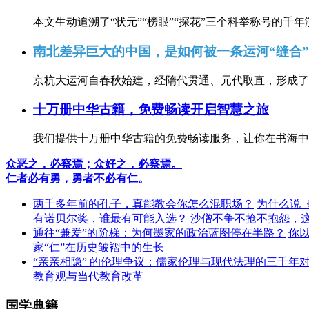
本文生动追溯了“状元”“榜眼”“探花”三个科举称号的千年
南北差异巨大的中国，是如何被一条运河“缝合
京杭大运河自春秋始建，经隋代贯通、元代取直，形成了连
十万册中华古籍，免费畅读开启智慧之旅
我们提供十万册中华古籍的免费畅读服务，让你在书海中
众恶之，必察焉；众好之，必察焉。
仁者必有勇，勇者不必有仁。
两千多年前的孔子，真能教会你怎么混职场？
为什么说
有诺贝尔奖，谁最有可能入选？
沙僧不争不抢不抱怨，
通往“兼爱”的阶梯：为何墨家的政治蓝图停在半路？
你
家“仁”在历史皱褶中的生长
“亲亲相隐” 的伦理争议：儒家伦理与现代法理的三千年
教育观与当代教育改革
国学典籍