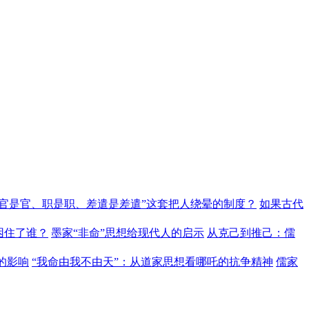
“官是官、职是职、差遣是差遣”这套把人绕晕的制度？
如果古代
困住了谁？
墨家“非命”思想给现代人的启示
从克己到推己：儒
的影响
“我命由我不由天”：从道家思想看哪吒的抗争精神
儒家