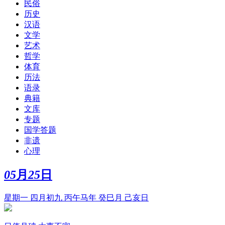
民俗
历史
汉语
文学
艺术
哲学
体育
历法
语录
典籍
文库
专题
国学答题
非遗
心理
05
月
25
日
星期一 四月初九 丙午马年 癸巳月 己亥日